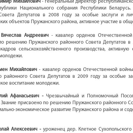
имир Михайлович
- генеральный директор республиканско
публики Национального собрания Республики Беларусь
Совета Депутатов в 2008 году за особые заслуги и л
ких объектов Пружанского района, активное участие в общ
 Вячеслав Андреевич
- кавалер орденов Отечественной
по решению Пружанского районного Совета Депутатов в 2
 кадров сельскохозяйственного производства, активную
 молодежи.
мен Михайлович
- кавалер орденов Отечественной войны
о районного Совета Депутатов в 2009 году за особые за
кое воспитание молодежи.
олий Афанасьевич -
Чрезвычайный и Полномочный Посол 
 Звание присвоено по решению Пружанского районного Со
иально-экономическое развитие Пружанского района и сод
олай Алексеевич -
уроженец дер. Клетное Сухопольского 