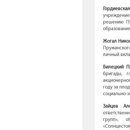
Гордиевска
учреждение
решению Пр
образования
Жогал Нико
Пружанского
личный вкла
Билецкий П
бригады, г
акционерно
году за пло
социально-э
Зайцев Ал
ответствен
групп», об
«Солнцесто