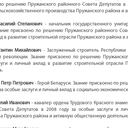
по решению Пружанского районного Совета Депутатов в 2
льскохозяйственного производства Пружанского района и 
Василий Степанович
- начальник государственного унита
вание присвоено по решению Пружанского районного Сове
д в развитие строительной отрасли Пружанского района и
тантин Михайлович
- Заслуженный строитель Республики
й революции. Звание присвоено по решению Пружанского
луги и личный вклад в развитие строительной отрасли 
ь.
 Петр Петрович
- Герой Беларуси. Звание присвоено по р
 за особые заслуги и личный вклад в социально-экономичес
илий Иванович
- кавалер ордена Трудового Красного знам
Совета Депутатов в 2008 году за особые заслуги и лич
а Пружанского района и активную общественную деятельно