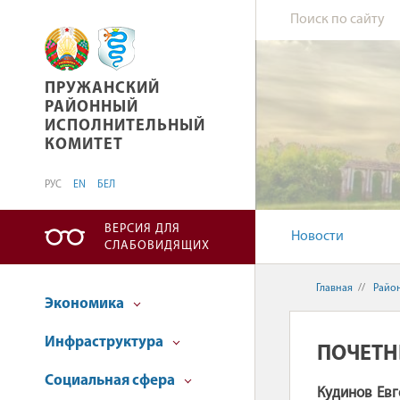
ПРУЖАНСКИЙ РАЙОННЫЙ ИСПОЛНИТЕЛЬНЫ
ПРУЖАНСКИЙ
РАЙОННЫЙ
ИСПОЛНИТЕЛЬНЫЙ
КОМИТЕТ
РУС
EN
БЕЛ
ВЕРСИЯ ДЛЯ
Новости
СЛАБОВИДЯЩИХ
Главная
//
Райо
Экономика
Инфраструктура
ПОЧЕТН
Социальная сфера
Кудинов Ев