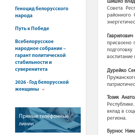
Шишко Влад
Совета Рес
Геноцид белорусского
районного 
народа
энергетичес
Путь к Победе
Гаврилович
Всебелорусское
присвоено 
народное собрание –
подготовку
гарант политической
воспитание
стабильности и
суверенитета
Дурейко Се
Пружанског
2026 - Год белорусской
патриотичес
женщины
Тозик Анат
Республике.
вклад в соц
Прямые телефонные
региона.
линии
Бурнос Ник