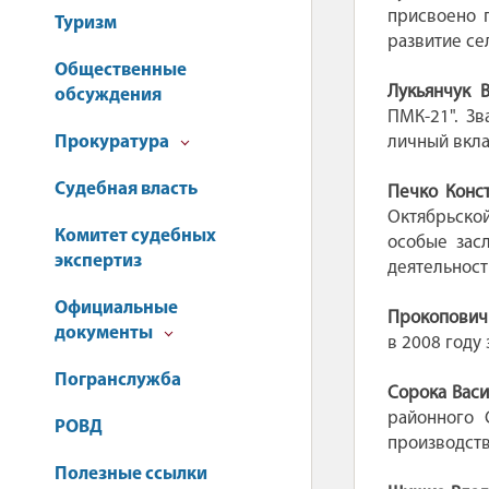
присвоено 
Туризм
развитие се
Общественные
Лукьянчук 
обсуждения
ПМК-21". З
Прокуратура
личный вкла
Судебная власть
Печко Конс
Октябрьско
Комитет судебных
особые зас
экспертиз
деятельност
Официальные
Прокопович
документы
в 2008 году
Погранслужба
Сорока Вас
районного 
РОВД
производств
Полезные ссылки