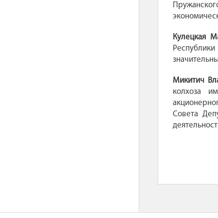
Пружанского
экономическ
Кулецкая М
Республики
значительны
Микитич Вл
колхоза им
акционерно
Совета Деп
деятельност