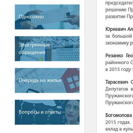
председате
решению Пру
Одно окно
развитие Пр
Юркевич Ал
за большой
экономику р
Электронные
обращения
Резанко Ге
районного С
в 2015 году
Очередь на жилье
Тарасевич 
Депутатов 
Пружанского
Пружанского
Вопросы и ответы
Богомолова 
2015 годах.
вклад в кул