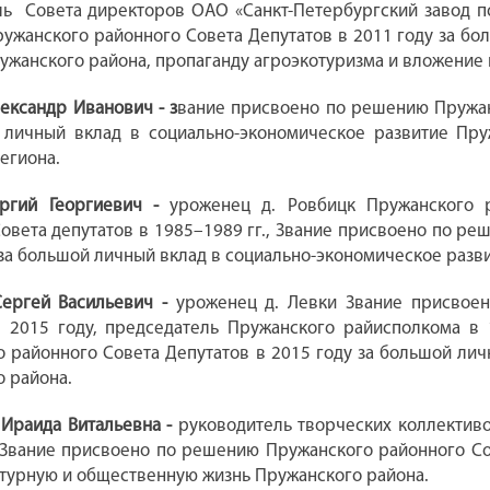
ль Совета директоров ОАО «Санкт-Петербургский завод п
жанского районного Совета Депутатов в 2011 году за бо
ужанского района, пропаганду агроэкотуризма и вложение 
ександр Иванович - з
вание присвоено по решению Пружан
 личный вклад в социально-экономическое развитие Пру
егиона.
оргий Георгиевич -
уроженец д. Ровбицк Пружанского р
овета депутатов в 1985–1989 гг., Звание присвоено по р
 за большой личный вклад в социально-экономическое разв
Сергей Васильевич -
уроженец д. Левки Звание присвоен
в 2015 году, председатель Пружанского райисполкома в
 районного Совета Депутатов в 2015 году за большой лич
 района.
Ираида Витальевна -
руководитель творческих коллективов
 Звание присвоено по решению Пружанского районного Со
ьтурную и общественную жизнь Пружанского района.