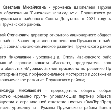
я Светлана Михайловна
- уроженка д.Попелева Пружан
м образования "Линовские ясли-сад №21 Пружанского рай
ужанского районного Совета Депутатов в 2021 году з
 Пружанского района.
лай Степанович
, директор открытого акционерного общест
 района. Звание присвоено по решению Пружанского район
д в социально-экономическое развитие Пружанского район
етр Николаевич
- уроженец д. Ополь Ивановского райо
лавный агроном колхоза «Рассвет», председатель кол
го общества «Мурава». Звание присвоено по решению Пр
дотворный труд, профессиональное мастерство и достижени
кономическое развитие Пружанского района;
ександр Николаевич
- председатель общего собран
ностью «Бремино групп», управляющий партнер общест
щества с ограниченной ответственностью «ГлавТоргПред
яние», уроженцу г.п. Ружаны Пружанского района Брес