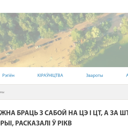
Рэгіён
КІРАЎНІЦТВА
Звароты
іны
НА БРАЦЬ З САБОЙ НА ЦЭ І ЦТ, А ЗА 
ЫІ, РАСКАЗАЛІ Ў РІКВ