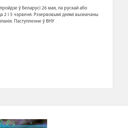
пройдзе ў Беларусі 26 мая, па рускай або
а 2 і 5 чэрвеня. Рэзервовымі днямі вызначаны