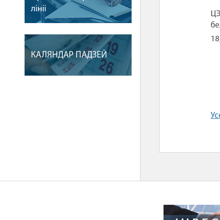
лiнii
ЦЭ
бе
18
КАЛЯНДАР ПАДЗЕЙ
Ус