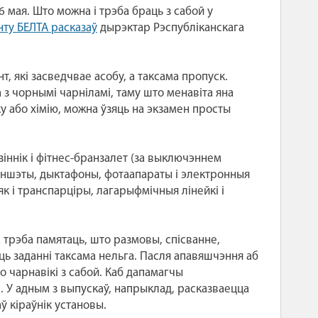
 мая. Што можна і трэба браць з сабой у
ту БЕЛТА расказаў
дырэктар Рэспубліканскага
т, які засведчвае асобу, а таксама пропуск.
 з чорнымі чарніламі, таму што менавіта яна
ку або хімію, можна ўзяць на экзамен просты
зіннік і фітнес-бранзалет (за выключэннем
ланшэты, дыктафоны, фотаапараты і электронныя
 як і транспарціры, лагарыфмічныя лінейкі і
 трэба памятаць, што размовы, спісванне,
ь заданні таксама нельга. Пасля апавяшчэння аб
о чарнавікі з сабой. Каб дапамагчы
і. У адным з выпускаў, напрыклад, расказваецца
ў кіраўнік установы.