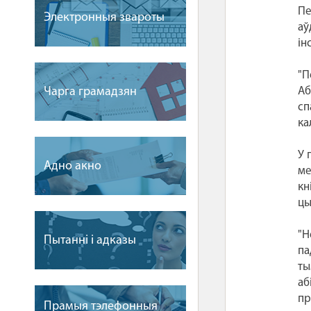
Пе
Электронныя звароты
аў
ін
"П
Чарга грамадзян
Аб
сп
ка
У 
Адно акно
ме
кн
цы
"Н
Пытаннi i адказы
па
ты
аб
пр
Прамыя тэлефонныя