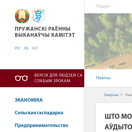
ПРУЖАНСКІ РАЁННЫ ВЫКАНАЎЧЫ КАМІТЭТ
ПРУЖАНСКІ РАЁННЫ
ВЫКАНАЎЧЫ КАМІТЭТ
РУС
EN
БЕЛ
ВЕРСІЯ ДЛЯ ЛЮДЗЕЙ СА
Навіны
СЛАБЫМ ЗРОКАМ
Галоўная
//
Нав
ЭКАНОМІКА
Сельская гаспадарка
ШТО МОЖ
Предпринимательство
АЎДЫТОР