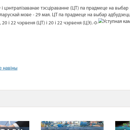
 і цэнтралізаванае тэсціраванне (ЦТ) па прадмеце на выбар 
ларускай мове - 29 мая. ЦТ па прадмеце на выбар адбудзецц
, 20 і 22 чэрвеня (ЦТ) і 20 і 22 чэрвеня (ЦЭ).-0-
е навіны