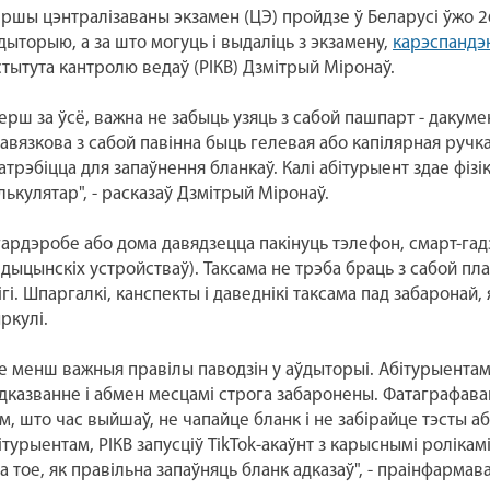
ршы цэнтралізаваны экзамен (ЦЭ) пройдзе ў Беларусі ўжо 26
дыторыю, а за што могуць і выдаліць з экзамену,
карэспандэн
стытута кантролю ведаў (РІКВ) Дзмітрый Міронаў.
ерш за ўсё, важна не забыць узяць з сабой пашпарт - дакумен
авязкова з сабой павінна быць гелевая або капілярная ручка
атрэбіцца для запаўнення бланкаў. Калі абітурыент здае фізі
лькулятар", - расказаў Дзмітрый Міронаў.
гардэробе або дома давядзецца пакінуць тэлефон, смарт-гад
дыцынскіх устройстваў). Таксама не трэба браць з сабой п
ігі. Шпаргалкі, канспекты і даведнікі таксама пад забаронай,
ркулі.
е менш важныя правілы паводзін у аўдыторыі. Абітурыентам
дказванне і абмен месцамі строга забаронены. Фатаграфавац
м, што час выйшаў, не чапайце бланк і не забірайце тэсты аб
ітурыентам, РІКВ запусціў TikTok-акаўнт з карыснымі ролікам
а тое, як правільна запаўняць бланк адказаў", - праінфармава