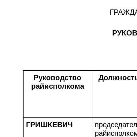
ГРАЖД
РУКО
Руководство
Должност
райисполкома
ГРИШКЕВИЧ
председате
райисполко