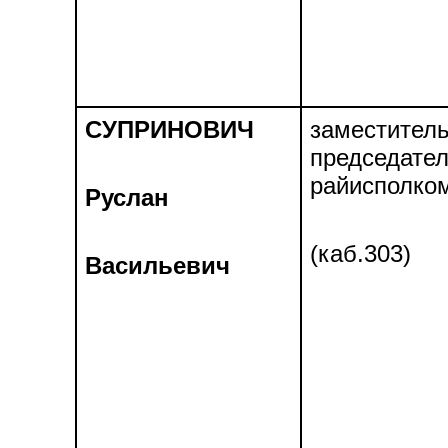
СУПРИНОВИЧ
заместител
председате
райисполко
Руслан
(каб.303)
Васильевич