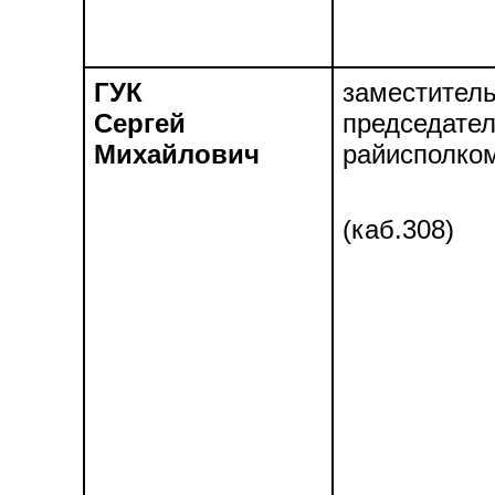
ГУК
заместител
Сергей
председате
Михайлович
райисполко
(каб.308)