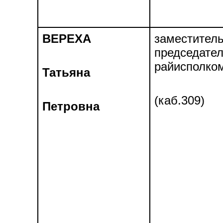
ВЕРЕХА
заместител
председате
райисполко
Татьяна
(каб.309)
Петровна