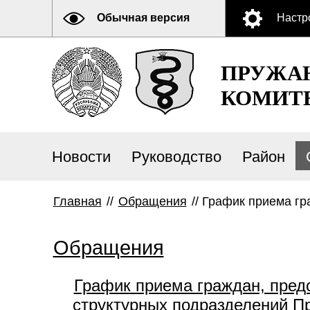
Обычная версия
Настр
ПРУЖА
КОМИТ
Новости
Руководство
Район
Главная
//
Обращения
//
График приема гр
Обращения
График приема граждан, пред
структурных подразделений П