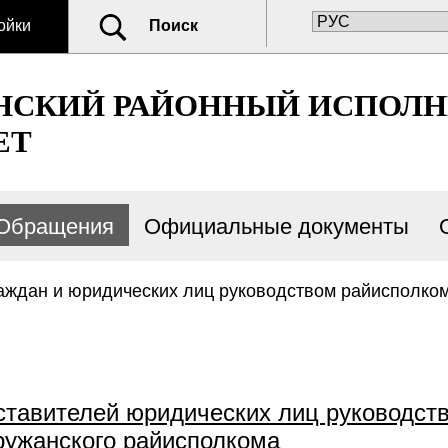
ойки
Поиск
НСКИЙ РАЙОННЫЙ ИСПОЛ
ЕТ
Обращения
Официальные документы
аждан и юридических лиц руководством райисполко
ставителей юридических лиц руководст
ружанского райисполкома