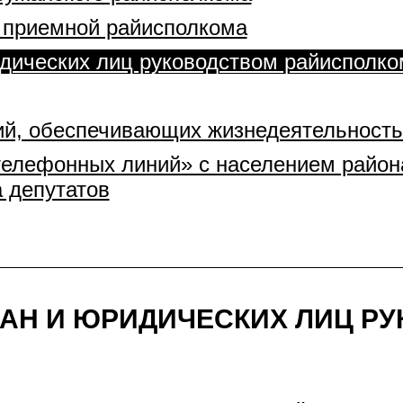
 приемной райисполкома
дических лиц руководством райисполко
ий, обеспечивающих жизнедеятельность
елефонных линий» с населением район
 депутатов
ДАН И ЮРИДИЧЕСКИХ ЛИЦ Р