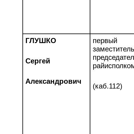
ГЛУШКО
первый
заместител
председате
Сергей
райисполко
Александрович
(каб.112)